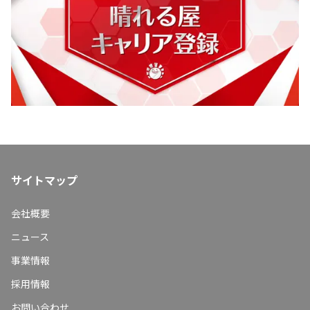
サイトマップ
会社概要
ニュース
事業情報
採用情報
お問い合わせ