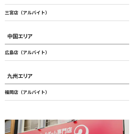
三宮店（アルバイト）
中国エリア
広島店（アルバイト）
九州エリア
福岡店（アルバイト）