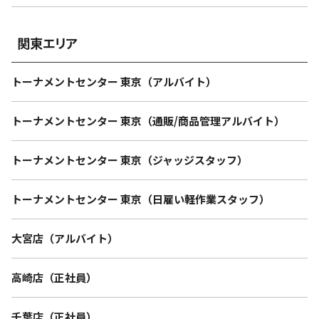
関東エリア
他のインタビューはこちら
トーナメントセンター 東京（アルバイト）
トーナメントセンター 東京（通販/商品管理アルバイト）
トーナメントセンター 東京（ジャッジスタッフ）
トーナメントセンター 東京（日雇い軽作業スタッフ）
大宮店（アルバイト）
高崎店（正社員）
千葉店（正社員）