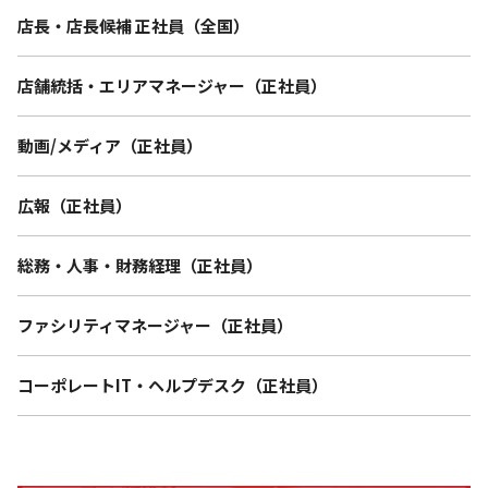
店長・店長候補 正社員（全国）
YouTubeチャンネルは登録者5万人を超えるなど、晴れる
屋の顔として大きく会社の成長に貢献しました。
店舗統括・エリアマネージャー（正社員）
インタビューの内容はこちら
動画/メディア（正社員）
広報（正社員）
総務・人事・財務経理（正社員）
ファシリティマネージャー（正社員）
コーポレートIT・ヘルプデスク（正社員）
関西エリア エリアマネージャー
佐藤 央人