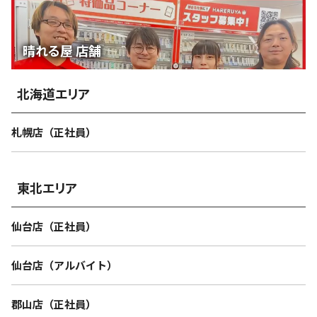
晴れる屋 店舗
佐藤 央人さんは秋葉原店のオープニングアルバイトスタ
ッフとして入社。その後正社員登用、吉祥寺店店長、渋谷
北海道エリア
店店長、TC大阪店長を経て、現在は関西エリアのエリア
マネージャーを任されています。
札幌店（正社員）
新入社員の実地研修も受け持っており、店舗スタッフの模
範として晴れる屋に欠かせない一人です。
東北エリア
インタビューの内容はこちら
仙台店（正社員）
仙台店（アルバイト）
郡山店（正社員）