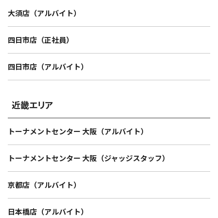
大須店（アルバイト）
四日市店（正社員）
四日市店（アルバイト）
近畿エリア
トーナメントセンター 大阪（アルバイト）
トーナメントセンター 大阪（ジャッジスタッフ）
京都店（アルバイト）
日本橋店（アルバイト）