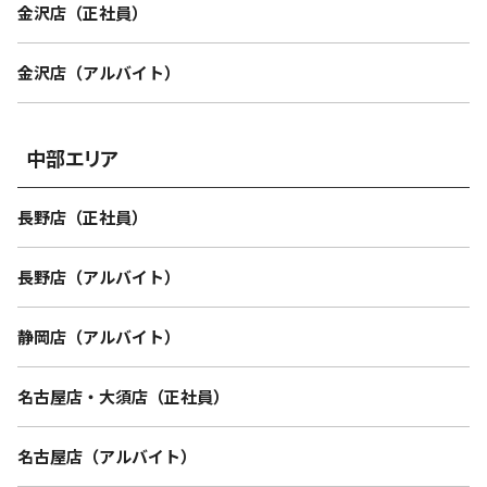
金沢店（正社員）
金沢店（アルバイト）
中部エリア
長野店（正社員）
長野店（アルバイト）
静岡店（アルバイト）
名古屋店・大須店（正社員）
名古屋店（アルバイト）