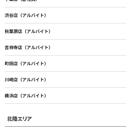
渋谷店（アルバイト）
秋葉原店（アルバイト）
吉祥寺店（アルバイト）
町田店（アルバイト）
川崎店（アルバイト）
横浜店（アルバイト）
北陸エリア