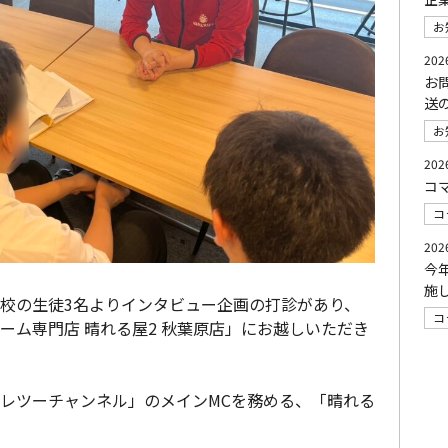
お
202
お
送
お
202
コ
コ
202
今
施
校の生徒3名よりインタビュー企画の打診があり、
コ
ーム専門店 晴れる屋2 秋葉原店」にお越しいただき
「ハレツーチャンネル」のメインMCを務める、「晴れる
。