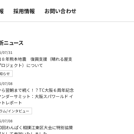
報
採用情報
お問い合わせ
新ニュース
6/07/31
和８年熊本地震 復興支援（晴れる屋支
プロジェクト）について
知らせ
6/07/08
から翌朝まで続く！？TC大阪６周年記念
マンダーサミット：大阪スパワールド イ
ントレポート
ラム/インタビュー
6/07/08
50回わんぱく相撲江東区大会に特別協賛
業として参加いたしました