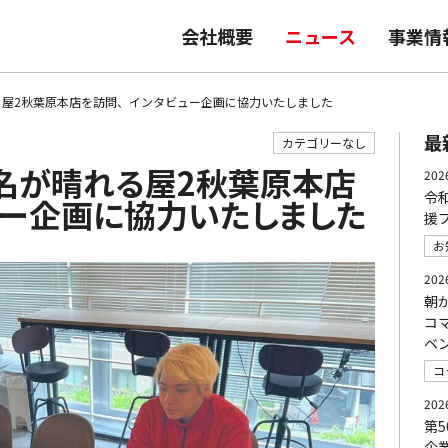
会社概要
ニュース
事業情
る屋2秋葉原本店を訪問、インタビュー企画に協力いたしました
最
カテゴリーなし
名が晴れる屋2秋葉原本店
202
令
ュー企画に協力いたしました
援
お
202
朝
コ
ベ
コ
202
第
企