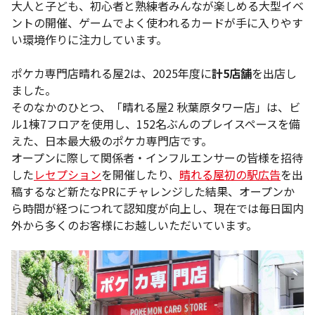
大人と子ども、初心者と熟練者みんなが楽しめる大型イベ
ントの開催、ゲームでよく使われるカードが手に入りやす
い環境作りに注力しています。
ポケカ専門店晴れる屋2は、2025年度に
計5店舗
を出店し
ました。
そのなかのひとつ、「晴れる屋2 秋葉原タワー店」は、ビ
ル1棟7フロアを使用し、152名ぶんのプレイスペースを備
えた、日本最大級のポケカ専門店です。
オープンに際して関係者・インフルエンサーの皆様を招待
した
レセプション
を開催したり、
晴れる屋初の駅広告
を出
稿するなど新たなPRにチャレンジした結果、オープンか
ら時間が経つにつれて認知度が向上し、現在では毎日国内
外から多くのお客様にお越しいただいています。