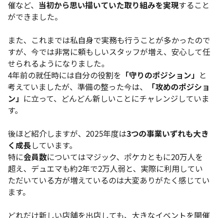
催など、
当初から思い描いていた取り組みを実現
すること
ができました。
また、これまでは私自身で実務も行うことが多かったので
すが、今では非常に頼もしいスタッフが増え、安心して任
せられるようになりました。
4年前の就任時には自分の役割を
「守りのポジション」
と
考えていましたが、準備の整った今は、
「攻めのポジショ
ン」
に立って、どんどん新しいことにチャレンジしていま
す。
後ほど紹介しますが、2025年度は
3つの事業いずれも大き
く成長
しています。
特に
会員数
についてはマジック、ポケカともに20万人を
超え、デュエマも約2年で2万人弱と、実際に利用してい
ただいている方が増えているのは大変ありがたく感じてい
ます。
どれだけ新しい店舗を出店しても、大きなイベントを開催