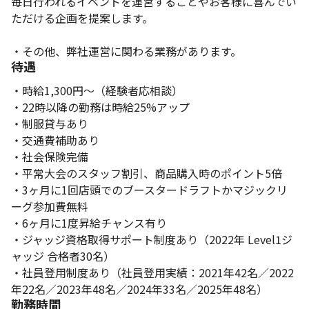
毎日行われるイベントを運営することやお客様に喜んでい
ただける企画を提案します。
・その他、弊社運営に関わる業務があります。
待遇
・時給1,300円～（経験者応相談）
・22時以降の勤務は時給25%アップ
・制服貸与あり
・交通費補助あり
・社会保険完備
・平常大会のスタッフ割引、商品購入時のポイント5倍
・3ヶ月に1回店頭でのブースタードラフトかマジックリ
ーグ参加費無料
・6ヶ月に1度昇給チャンス有り
・ジャッジ資格取得サポート制度あり（2022年 Level1ジ
ャッジ 合格者30名）
・社員登用制度あり（社員登用実績：2021年42名／2022
年22名／2023年48名／2024年33名／2025年48名）
勤務時間