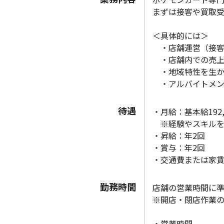
まずは接客や買取
＜具体的には＞
・店舗運営（接客
・店舗内での売上
・地域特性を生か
・アルバイトメン
待遇
・月給：基本給192,
※経験やスキルを
・昇給：年2回
・賞与：年2回
・交通費または家
勤務時間
店舗の営業時間に
※開店・閉店作業の
・営業時間